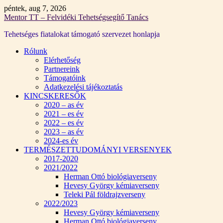
Skip
péntek, aug 7, 2026
to
Mentor TT – Felvidéki Tehetségsegítő Tanács
content
Tehetséges fiatalokat támogató szervezet honlapja
Rólunk
Elérhetőség
Partnereink
Támogatóink
Adatkezelési tájékoztatás
KINCSKERESŐK
2020 – as év
2021 – es év
2022 – es év
2023 – as év
2024-es év
TERMÉSZETTUDOMÁNYI VERSENYEK
2017-2020
2021/2022
Herman Ottó biológiaverseny
Hevesy György kémiaverseny
Teleki Pál földrajzverseny
2022/2023
Hevesy György kémiaverseny
Herman Ottó biológiaverseny