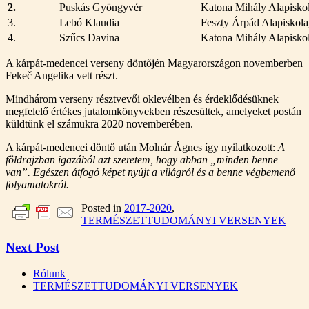
2.
Puskás Gyöngyvér
Katona Mihály Alapisko
3.
Lebó Klaudia
Feszty Árpád Alapiskola
4.
Szűcs Davina
Katona Mihály Alapisko
A kárpát-medencei verseny döntőjén Magyarországon novemberben
Fekeč Angelika vett részt.
Mindhárom verseny résztvevői oklevélben és érdeklődésüknek
megfelelő értékes jutalomkönyvekben részesültek, amelyeket postán
küldtünk el számukra 2020 novemberében.
A kárpát-medencei döntő után Molnár Ágnes így nyilatkozott:
A
földrajzban igazából azt szeretem, hogy abban „minden benne
van”. Egészen átfogó képet nyújt a világról és a benne végbemenő
folyamatokról.
Posted in
2017-2020
,
TERMÉSZETTUDOMÁNYI VERSENYEK
Next Post
Rólunk
TERMÉSZETTUDOMÁNYI VERSENYEK