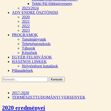
Teleki Pál földrajzverseny
2023/2024
ADY ENDRE ÖSZTÖNDIJ
2020
2021
2022
2023
PROGRAMOK
Tanulmányutak
Tehetséggondozás
Táborok
Képzések
EGYÉB FELHIVÁSOK
HASZNOS LINKEK
Helytörténeti kutatások
Pillanatképek
Keresés:
2017-2020
TERMÉSZETTUDOMÁNYI VERSENYEK
2020 eredményei