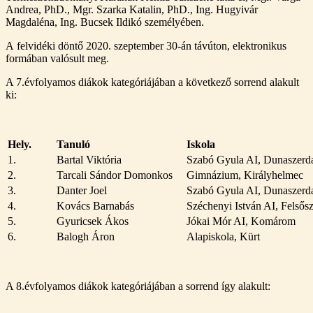
Andrea, PhD., Mgr. Szarka Katalin, PhD., Ing. Hugyivár
Magdaléna, Ing. Bucsek Ildikó személyében.
A felvidéki döntő 2020. szeptember 30-án távúton, elektronikus
formában valósult meg.
A 7.évfolyamos diákok kategóriájában a következő sorrend alakult
ki:
Hely.
Tanuló
Iskola
1.
Bartal Viktória
Szabó Gyula AI, Dunaszerd
2.
Tarcali Sándor Domonkos
Gimnázium, Királyhelmec
3.
Danter Joel
Szabó Gyula AI, Dunaszerd
4.
Kovács Barnabás
Széchenyi István AI, Felsősz
5.
Gyuricsek Ákos
Jókai Mór AI, Komárom
6.
Balogh Áron
Alapiskola, Kürt
A 8.évfolyamos diákok kategóriájában a sorrend így alakult: