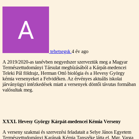
tehetsegsk
4 év ago
A 2019/2020-as tanévben negyedszer szerveztük meg a Magyar
Természettudományi Társulat megbízásából a Kárpát-medencei
Teleki Pál földrajz, Herman Ottó biológia és a Hevesy György
kémia versenyeket a Felvidéken. Az érvényes aktuális iskolai
járványügyi intézkedések miatt a versenyek döntői távutas formában
valósultak meg.
XXXI. Hevesy György Kárpát-medencei Kémia Verseny
A verseny szakmai és szervezési feladatait a Selye János Egyetem
Természettudományi Karának Kémia Tanszéke látta el, Mgr. Varga