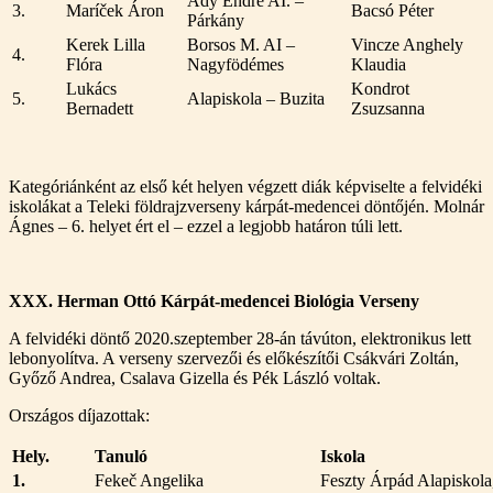
Ady Endre AI. –
3.
Maríček Áron
Bacsó Péter
Párkány
Kerek Lilla
Borsos M. AI –
Vincze Anghely
4.
Flóra
Nagyfödémes
Klaudia
Lukács
Kondrot
5.
Alapiskola – Buzita
Bernadett
Zsuzsanna
Kategóriánként az első két helyen végzett diák képviselte a felvidéki
iskolákat a Teleki földrajzverseny kárpát-medencei döntőjén. Molnár
Ágnes – 6. helyet ért el – ezzel a legjobb határon túli lett.
XXX. Herman Ottó Kárpát-medencei Biológia Verseny
A felvidéki döntő 2020.szeptember 28-án távúton, elektronikus lett
lebonyolítva. A verseny szervezői és előkészítői Csákvári Zoltán,
Győző Andrea, Csalava Gizella és Pék László voltak.
Országos díjazottak:
Hely.
Tanuló
Iskola
1.
Fekeč Angelika
Feszty Árpád Alapiskola