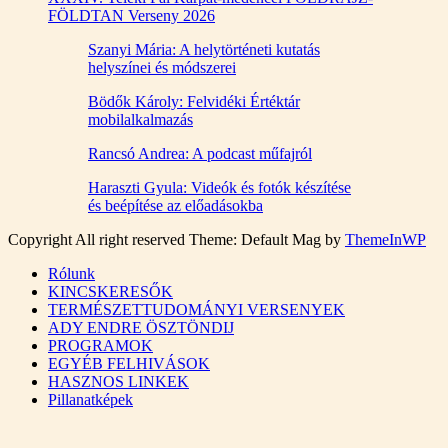
FÖLDTAN Verseny 2026
Szanyi Mária: A helytörténeti kutatás
helyszínei és módszerei
Bödők Károly: Felvidéki Értéktár
mobilalkalmazás
Rancsó Andrea: A podcast műfajról
Haraszti Gyula: Videók és fotók készítése
és beépítése az előadásokba
Copyright All right reserved Theme: Default Mag by
ThemeInWP
Rólunk
KINCSKERESŐK
TERMÉSZETTUDOMÁNYI VERSENYEK
ADY ENDRE ÖSZTÖNDIJ
PROGRAMOK
EGYÉB FELHIVÁSOK
HASZNOS LINKEK
Pillanatképek