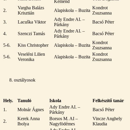
Kéménd
Vargha Balázs
Kondrot
2.
Alapiskola – Buzita
Krisztián
Zsuzsanna
Ady Endre AI. –
3.
Lacuška Viktor
Bacsó Péter
Párkány
Ady Endre AI. –
4.
Szenczi Tamás
Bacsó Péter
Párkány
Kondrot
5-6.
Kiss Christopher
Alapiskola – Buzita
Zsuzsanna
Veseléni Lilien
Kondrot
5-6.
Alapiskola – Buzita
Veronika
Zsuzsanna
osztályosok
Hely.
Tanuló
Iskola
Felkészítő tanár
Ady Endre AI. –
1.
Molnár Ágnes
Bacsó Péter
Párkány
Kerek Anna
Borsos M. AI –
Vincze Anghely
2.
Ibolya
Nagyfödémes
Klaudia