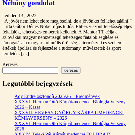
Néhány gondolat
ked dec 13 , 2022
„A jövőt nem lehet előre megjósolni, de a jövőnket fel lehet találni!”
– írta Gábor Dénes Nobel-díjas tudós. Ehhez viszont felelősségteljes
feltalálók, tehetséges emberek kellenek. A Mentor TT célja a
szlovákiai magyar nemzetiségű tehetséges fiatalok segítése és
támogatása a magyar kulturális örökség, a természeti és szellemi
értékek ápolása és fejlesztése a tudomány, művészetek és sport
területén. […]
Keresés
Keresés
Legutóbbi bejegyzések
Ady Endre ösztöndíj 2025/26 – Eredmények
XXXVI. Herman Ottó Kárpát-medencei Biológia Verseny
2026 – Kassa
XXXVII. HEVESY GYÖRGY KÁRPÁT-MEDENCEI
KÉMIAVERSENY – 2026
XXXVI. Herman Ottó Kárpát-medencei Biológia Verseny
2026
XXXIV. Teleki Pál Kárpát-medencei FÖLDRAJZ-