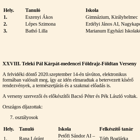
Hely.
Tanuló
Iskola
1.
Eszenyi Ákos
Gimnázium, Királyhelmec
2.
Lépes Szimona
Erdélyi János AI, Nagykap
3.
Bathó Lilla
Marianum Egyházi Iskola
XXVIII. Teleki Pál Kárpát-medencei Földrajz-Földtan Verseny
A felvidéki döntő 2020.szeptember 14-én távúton, elektronikus
formában valósult meg, így az idén elmaradtak a betervezett kísérő
rendezvények, a természetjárás és a szakmai előadás is.
A verseny szervezői és előkészítői Bacsó Péter és Pék László voltak.
Országos díjazottak:
osztályosok
Hely.
Tanuló
Iskola
Felkészítő tanár
Petőfi Sándor AI –
1.
Rana Lóránt
Tóth Boglárka