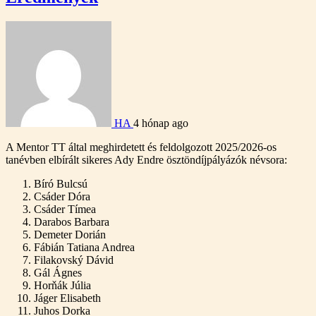
HA
4 hónap ago
A Mentor TT által meghirdetett és feldolgozott 2025/2026-os
tanévben elbírált sikeres Ady Endre ösztöndíjpályázók névsora:
Bíró Bulcsú
Csáder Dóra
Csáder Tímea
Darabos Barbara
Demeter Dorián
Fábián Tatiana Andrea
Filakovský Dávid
Gál Ágnes
Horňák Júlia
Jáger Elisabeth
Juhos Dorka