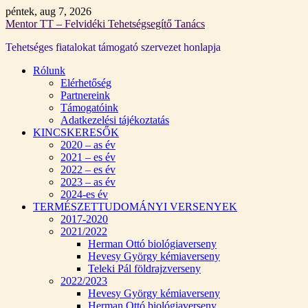
Skip
péntek, aug 7, 2026
to
Mentor TT – Felvidéki Tehetségsegítő Tanács
content
Tehetséges fiatalokat támogató szervezet honlapja
Rólunk
Elérhetőség
Partnereink
Támogatóink
Adatkezelési tájékoztatás
KINCSKERESŐK
2020 – as év
2021 – es év
2022 – es év
2023 – as év
2024-es év
TERMÉSZETTUDOMÁNYI VERSENYEK
2017-2020
2021/2022
Herman Ottó biológiaverseny
Hevesy György kémiaverseny
Teleki Pál földrajzverseny
2022/2023
Hevesy György kémiaverseny
Herman Ottó biológiaverseny