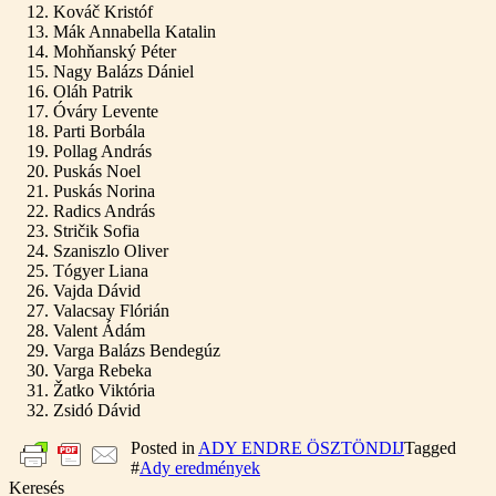
Kováč Kristóf
Mák Annabella Katalin
Mohňanský Péter
Nagy Balázs Dániel
Oláh Patrik
Óváry Levente
Parti Borbála
Pollag András
Puskás Noel
Puskás Norina
Radics András
Stričik Sofia
Szaniszlo Oliver
Tógyer Liana
Vajda Dávid
Valacsay Flórián
Valent Ádám
Varga Balázs Bendegúz
Varga Rebeka
Žatko Viktória
Zsidó Dávid
Posted in
ADY ENDRE ÖSZTÖNDIJ
Tagged
#
Ady eredmények
Keresés