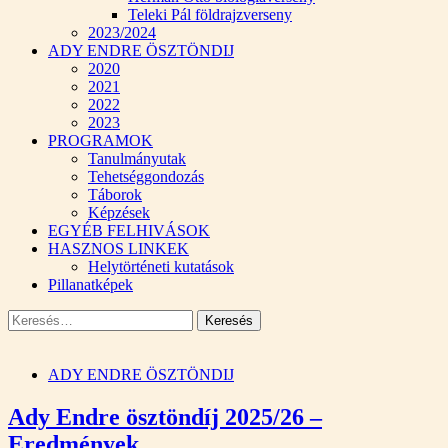
Teleki Pál földrajzverseny
2023/2024
ADY ENDRE ÖSZTÖNDIJ
2020
2021
2022
2023
PROGRAMOK
Tanulmányutak
Tehetséggondozás
Táborok
Képzések
EGYÉB FELHIVÁSOK
HASZNOS LINKEK
Helytörténeti kutatások
Pillanatképek
Keresés:
ADY ENDRE ÖSZTÖNDIJ
Ady Endre ösztöndíj 2025/26 –
Eredmények