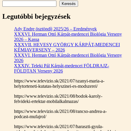
Keresés
Legutóbbi bejegyzések
Ady Endre ösztöndíj 2025/26 – Eredmények
XXXVI. Herman Ottó Kárpát-medencei Biológia Verseny
2026 – Kassa
XXXVII. HEVESY GYÖRGY KÁRPÁT-MEDENCEI
KÉMIAVERSENY – 2026
XXXVI. Herman Ottó Kárpát-medencei Biológia Verseny
2026
XXXIV. Teleki Pál Kárpát-medencei FÖLDRAJZ-
FÖLDTAN Verseny 2026
https://www.televizio.sk/2021/07/szanyi-maria-a-
helytorteneti-kutatas-helyszinei-es-modszerei/
https://www.televizio.sk/2021/08/bodok-karoly-
felvideki-ertektar-mobilalkalmazas/
https://www.televizio.sk/2021/08/rancso-andrea-a-
podcast-mufajrol/
https://www.televizio.sk/2021/07/haraszti-gyula-