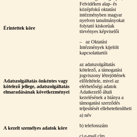
Felvidéken alap- és
középfokú oktatási
intézményben magyar
nyelven tanulmányokat
folytató kiskorúak
Érintettek köre
törvényes képviselői
– az Oktatási
Intézmények kijelölt
kapcsolattartói
az adatszolgáltatás
kötelező, a támogatási
jogviszony létrejöttének
Adatszolgáltatás önkéntes vagy
előfeltétele, mivel az
kötelező jellege, adatszolgáltatás
elérhetőségi adatok
elmaradásának következményei
Adatkezelő általi
kezelésének a hiánya a
támogatási szerződés
teljesítését ellehetetlenítheti
a) név
b) telefonszám
A kezelt személyes adatok köre
c) e-mail cím