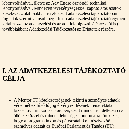
lebonyolításával, illetve az Ady Endre ösztöndíj technikai
lebonyolításával. Mindezen tevekénységekkel kapcsolatos adatok
kezelése az alábbiakban részletezett adatkezelési tájékoztatóban
foglaltak szerint valósul meg. Jelen adatkezelési tájékoztató egyben
tartalmazza az adatkezelési és az adatfeldolgozói tájékoztatót is (a
továbbiakban: Adatkezelési Tájékoztató) az Érintettek részére.
I. AZ ADATKEZELÉSI TÁJÉKOZTATÓ
CÉLJA
A Mentor TT kötelezettségének tekinti a személyes adatok
védelméhez fűződő jog érvényesülésének maradéktalan
biztosítását működése körében, ezért minden rendelkezésére
álló eszközzel és minden lehetséges módon arra törekszik,
hogy a programjainkon és pályázatainkon résztvevőő
személyes adatait az Európai Parlament és Tanács (EU)