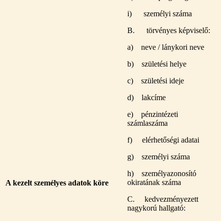
i) személyi száma
B. törvényes képviselő:
a) neve / lánykori neve
b) születési helye
c) születési ideje
d) lakcíme
e) pénzintézeti
számlaszáma
f) elérhetőségi adatai
g) személyi száma
h) személyazonosító
okiratának száma
A kezelt személyes adatok köre
C. kedvezményezett
nagykorú hallgató: