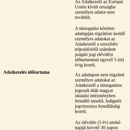
Az Adatkezelő az Európai
Unión kívüli országba
személyes adatot nem
továbbít.
A támogatási kérelem
adatlapján rögzítésre kerülő
személyes adatokat az
Adatkezelő a szerződés
teljesülésétől számított
polgári jogi elévülési
időtartammal egyező 5 (öt)
évig kezeli.
Adatkezelés időtartama
Az adatlapon nem rögzített
személyes adatokat az
Adatkezelő a támogatásra
jogosult diák magyar
oktatási intézményben
fennálló tanulói, hallgatói
jogviszonya fennállásáig
kezeli.
Az elévülés (5 év) utolsó
napját követő 30 napon