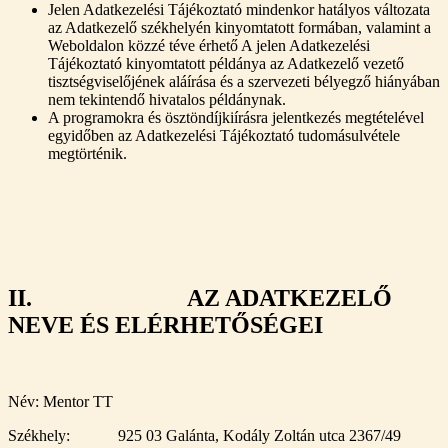
Jelen Adatkezelési Tájékoztató mindenkor hatályos változata
az Adatkezelő székhelyén kinyomtatott formában, valamint a
Weboldalon közzé téve érhető A jelen Adatkezelési
Tájékoztató kinyomtatott példánya az Adatkezelő vezető
tisztségviselőjének aláírása és a szervezeti bélyegző hiányában
nem tekintendő hivatalos példánynak.
A programokra és ösztöndíjkiírásra jelentkezés megtételével
egyidőben az Adatkezelési Tájékoztató tudomásulvétele
megtörténik.
II. AZ ADATKEZELŐ
NEVE ÉS ELÉRHETŐSÉGEI
Név: Mentor TT
Székhely: 925 03 Galánta, Kodály Zoltán utca 2367/49