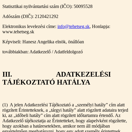
Statisztikai nyilvántartási szám (IČO): 50095528
Adószám (DIČ): 2120421292
Elektronikus levelezési címe:
info@tehetseg.sk
, Honlapja:
www.tehetseg.sk
Képviseli: Hanesz Angelika elnök, önállóan
továbbiakban: Adatkezelő / Adatfeldolgozó
III. ADATKEZELÉSI
TÁJÉKOZTATÓ HATÁLYA
(1) A jelen Adatkezelési Tájékoztató a „személyi hatály” cím alatt
rögzített Érintetteknek, a „tárgyi hatály” alatt rögzített adataira terjed
ki, az „időbeli hatály” cím alatt rögzített időtartamra értendő. Az
Adatkezelő tájékoztatja az Érintetteket, hogy alapelvként rögzítette,
hogy azokban a határesetekben, amikor nem áll módjában
egyértelműen meghatározni, hogy egy adott személy érintettnek