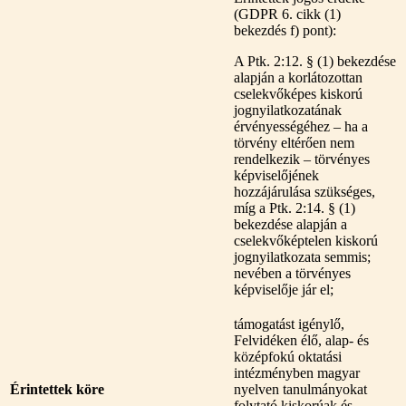
(GDPR 6. cikk (1)
bekezdés f) pont):
A Ptk. 2:12. § (1) bekezdése
alapján a korlátozottan
cselekvőképes kiskorú
jognyilatkozatának
érvényességéhez – ha a
törvény eltérően nem
rendelkezik – törvényes
képviselőjének
hozzájárulása szükséges,
míg a Ptk. 2:14. § (1)
bekezdése alapján a
cselekvőképtelen kiskorú
jognyilatkozata semmis;
nevében a törvényes
képviselője jár el;
támogatást igénylő,
Felvidéken élő, alap- és
középfokú oktatási
intézményben magyar
Érintettek köre
nyelven tanulmányokat
folytató kiskorúak és