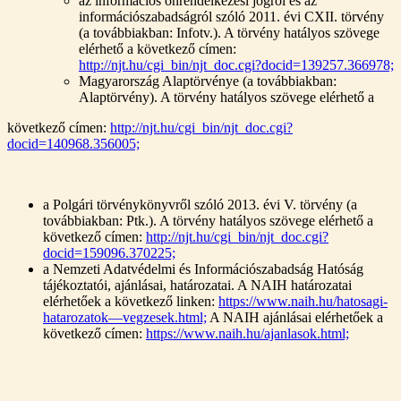
az információs önrendelkezési jogról és az
információszabadságról szóló 2011. évi CXII. törvény
(a továbbiakban: Infotv.). A törvény hatályos szövege
elérhető a következő címen:
http://njt.hu/cgi_bin/njt_doc.cgi?docid=139257.366978;
Magyarország Alaptörvénye (a továbbiakban:
Alaptörvény). A törvény hatályos szövege elérhető a
következő címen:
http://njt.hu/cgi_bin/njt_doc.cgi?
docid=140968.356005;
a Polgári törvénykönyvről szóló 2013. évi V. törvény (a
továbbiakban: Ptk.). A törvény hatályos szövege elérhető a
következő címen:
http://njt.hu/cgi_bin/njt_doc.cgi?
docid=159096.370225;
a Nemzeti Adatvédelmi és Információszabadság Hatóság
tájékoztatói, ajánlásai, határozatai. A NAIH határozatai
elérhetőek a következő linken:
https://www.naih.hu/hatosagi-
hatarozatok—vegzesek.html;
A NAIH ajánlásai elérhetőek a
következő címen:
https://www.naih.hu/ajanlasok.html;