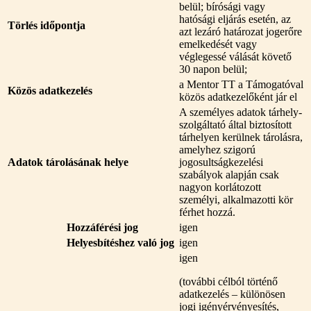
belül; bírósági vagy
hatósági eljárás esetén, az
Törlés időpontja
azt lezáró határozat jogerőre
emelkedését vagy
véglegessé válását követő
30 napon belül;
a Mentor TT a Támogatóval
Közös adatkezelés
közös adatkezelőként jár el
A személyes adatok tárhely-
szolgáltató által biztosított
tárhelyen kerülnek tárolásra,
amelyhez szigorú
Adatok tárolásának helye
jogosultságkezelési
szabályok alapján csak
nagyon korlátozott
személyi, alkalmazotti kör
férhet hozzá.
Hozzáférési jog
igen
Helyesbítéshez való jog
igen
igen
(további célból történő
adatkezelés – különösen
jogi igényérvényesítés,