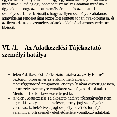
minősül-e, illetőleg egy adott adat személyes adatnak minősül- e,
úgy tekinti, hogy az adott személy érintett, és az adott adat
személyes adat, és biztosítja, hogy az ilyen személy az általános
adatvédelmi rendelet által biztosított érintetti jogait gyakorolhassa, és
az ilyen adatnak a személyes adatok védelmével azonos védelmet
biztosít.
VI. /1. Az Adatkezelési Tájékoztató
személyi hatálya
Jelen Adatkezelési Tájékoztató hatálya az „Ady Endre”
ösztöndíj program és az átalunk megvalósított
tehetséggondozó programok lebonyolításával összefüggésben,
természetes személyre vonatkozó személyes adatoknak a
Mentor TT általi kezelésére terjed ki.
A jelen Adatkezelési Tájékoztató hatálya főszabályként nem
terjed ki az olyan adatkezelésre, amely jogi személyekre
vonatkozik, beleértve a jogi személy nevét és formáját,
valamint a jogi személy elérhetőségére vonatkozó adatokat.