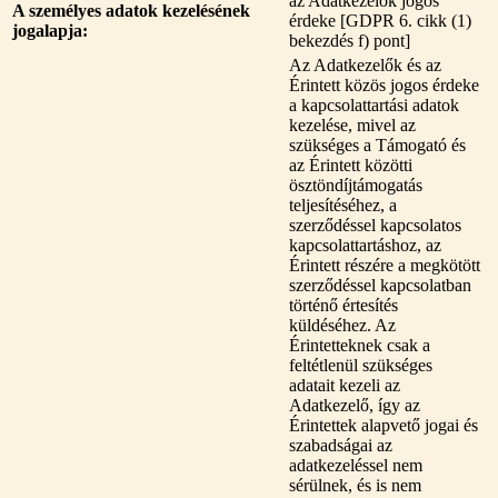
az Adatkezelők jogos
A személyes adatok kezelésének
érdeke [GDPR 6. cikk (1)
jogalapja:
bekezdés f) pont]
Az Adatkezelők és az
Érintett közös jogos érdeke
a kapcsolattartási adatok
kezelése, mivel az
szükséges a Támogató és
az Érintett közötti
ösztöndíjtámogatás
teljesítéséhez, a
szerződéssel kapcsolatos
kapcsolattartáshoz, az
Érintett részére a megkötött
szerződéssel kapcsolatban
történő értesítés
küldéséhez. Az
Érintetteknek csak a
feltétlenül szükséges
adatait kezeli az
Adatkezelő, így az
Érintettek alapvető jogai és
szabadságai az
adatkezeléssel nem
sérülnek, és is nem