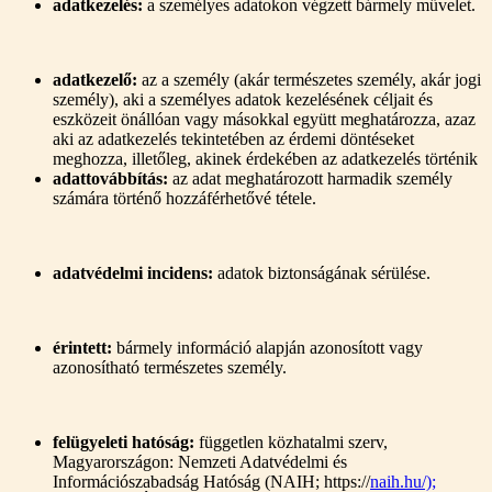
adatkezelés:
a személyes adatokon végzett bármely művelet.
adatkezelő:
az a személy (akár természetes személy, akár jogi
személy), aki a személyes adatok kezelésének céljait és
eszközeit önállóan vagy másokkal együtt meghatározza, azaz
aki az adatkezelés tekintetében az érdemi döntéseket
meghozza, illetőleg, akinek érdekében az adatkezelés történik
adattovábbítás:
az adat meghatározott harmadik személy
számára történő hozzáférhetővé tétele.
adatvédelmi incidens:
adatok biztonságának sérülése.
érintett:
bármely információ alapján azonosított vagy
azonosítható természetes személy.
felügyeleti hatóság:
független közhatalmi szerv,
Magyarországon: Nemzeti Adatvédelmi és
Információszabadság Hatóság (NAIH; https://
naih.hu/);