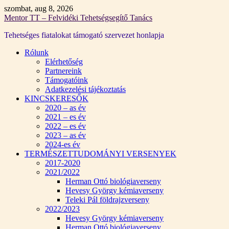
Skip
szombat, aug 8, 2026
to
Mentor TT – Felvidéki Tehetségsegítő Tanács
content
Tehetséges fiatalokat támogató szervezet honlapja
Rólunk
Elérhetőség
Partnereink
Támogatóink
Adatkezelési tájékoztatás
KINCSKERESŐK
2020 – as év
2021 – es év
2022 – es év
2023 – as év
2024-es év
TERMÉSZETTUDOMÁNYI VERSENYEK
2017-2020
2021/2022
Herman Ottó biológiaverseny
Hevesy György kémiaverseny
Teleki Pál földrajzverseny
2022/2023
Hevesy György kémiaverseny
Herman Ottó biológiaverseny