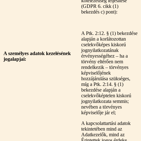
kötelezettség teljesítése
(GDPR 6. cikk (1)
bekezdés c) pont):
A Ptk. 2:12. § (1) bekezdése
alapján a korlátozottan
cselekvőképes kiskorú
jognyilatkozatának
A személyes adatok kezelésének
érvényességéhez – ha a
jogalapjai:
törvény eltérően nem
rendelkezik – törvényes
képviselőjének
hozzájárulása szükséges,
míg a Ptk. 2:14. § (1)
bekezdése alapján a
cselekvőképtelen kiskorú
jognyilatkozata semmis;
nevében a törvényes
képviselője jár el;
A kapcsolattartási adatok
tekintetében mind az
Adatkezelők, mind az
Érintettek jogos érdeke