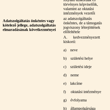
törvényes képviselőik,
valamint az oktatási
intézmények vezetői
az adatszolgáltatás
Adatszolgáltatás önkéntes vagy
önkéntes, de a támogatás
kötelező jellege, adatszolgáltatás
jogviszony létrejöttének
elmaradásának következményei
előfeltétele
A. kedvezményezett
kiskorú:
a) neve
b) születési helye
c) születési ideje
d) neme
e) lakcíme
f) oktatási intézménye
g) évfolyama
h) állampolgársága