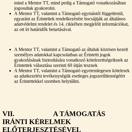
mind a Mentor TT, mind pedig a Támogató vonatkozásában
jogosultak gyakorolni.
A Mentor TT, valamint a Támogató egymástól függetlenül,
egyaránt az Érintettek rendelkezésére bocsájtják az általános
adatvédelmi rendelet és 14. cikkében megjelölt információkat,
az ott írt határidők betartásával.
A Mentor TT, valamint a Támogató az általuk közösen kezelt
személyes adatokkal kapcsolatban az Érintetti jogok
gyakorlásának biztosítására vonatkozó kötelezettségeiknek az
Érintettek választása szerinti fél útján tesznek
A Mentor TT, valamint a Támogató egyetemlegesen kötelesek
az adatkezelési tevékenységük esetleges jogszerűtlenségéért
az Érintettekkel szemben helytállni.
VII. A TÁMOGATÁS
IRÁNTI KÉRELMEK
ELŐTERJESZTÉSÉVEL