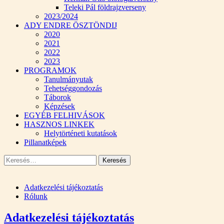
Teleki Pál földrajzverseny
2023/2024
ADY ENDRE ÖSZTÖNDIJ
2020
2021
2022
2023
PROGRAMOK
Tanulmányutak
Tehetséggondozás
Táborok
Képzések
EGYÉB FELHIVÁSOK
HASZNOS LINKEK
Helytörténeti kutatások
Pillanatképek
Keresés:
Adatkezelési tájékoztatás
Rólunk
Adatkezelési tájékoztatás