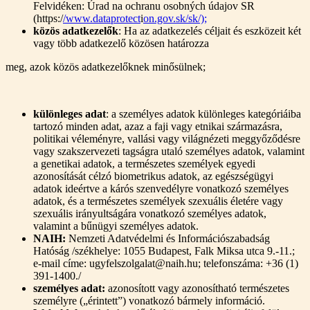
Felvidéken: Úrad na ochranu osobných údajov SR
(https:/
/www.dataprotect
i
on.gov.sk/sk/);
közös adatkezelők
: Ha az adatkezelés céljait és eszközeit két
vagy több adatkezelő közösen határozza
meg, azok közös adatkezelőknek minősülnek;
különleges adat
: a személyes adatok különleges kategóriáiba
tartozó minden adat, azaz a faji vagy etnikai származásra,
politikai véleményre, vallási vagy világnézeti meggyőződésre
vagy szakszervezeti tagságra utaló személyes adatok, valamint
a genetikai adatok, a természetes személyek egyedi
azonosítását célzó biometrikus adatok, az egészségügyi
adatok ideértve a kárós szenvedélyre vonatkozó személyes
adatok, és a természetes személyek szexuális életére vagy
szexuális irányultságára vonatkozó személyes adatok,
valamint a bűnügyi személyes adatok.
NAIH:
Nemzeti Adatvédelmi és Információszabadság
Hatóság /székhelye: 1055 Budapest, Falk Miksa utca 9.-11.;
e-mail címe: ugyfelszolgalat@naih.hu; telefonszáma: +36 (1)
391-1400./
személyes adat:
azonosított vagy azonosítható természetes
személyre („érintett”) vonatkozó bármely információ.