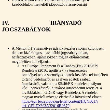
kezdőoldalon megjelölt időponttól visszavonásig
IV. IRÁNYADÓ
JOGSZABÁLYOK
A Mentor TT a személyes adatok kezelése során különösen,
de nem kizárólagosan az alábbi jogszabályokban,
határozatokban, ajánlásokban foglalt előírásoknak
megfelelően kell eljárnia:
Az Európai Parlament és a Tanács (Eu) 2016/679
Rendelete (2016. április 27.) a természetes
személyeknek a személyes adatok kezelése tekintetében
történő védelméről és az ilyen adatok szabad
áramlásáról, valamint a 95/46/EK rendelet hatályon
kívül helyezéséről (általános adatvédelmi rendelet, a
továbbiakban: GDPR vagy Rendelet). A rendelet
magyar nyelvű szövege elérhető a következő címen:
https://eur-lex.europa.eu/legal-content/HU/TXT/?
uri=CELEX%3A32016R0679;