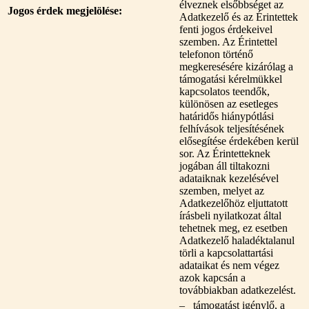
élveznek elsőbbséget az
Jogos érdek megjelölése:
Adatkezelő és az Érintettek
fenti jogos érdekeivel
szemben. Az Érintettel
telefonon történő
megkeresésére kizárólag a
támogatási kérelmükkel
kapcsolatos teendők,
különösen az esetleges
határidős hiánypótlási
felhívások teljesítésének
elősegítése érdekében kerül
sor. Az Érintetteknek
jogában áll tiltakozni
adataiknak kezelésével
szemben, melyet az
Adatkezelőhöz eljuttatott
írásbeli nyilatkozat által
tehetnek meg, ez esetben
Adatkezelő haladéktalanul
törli a kapcsolattartási
adataikat és nem végez
azok kapcsán a
továbbiakban adatkezelést.
– támogatást igénylő, a