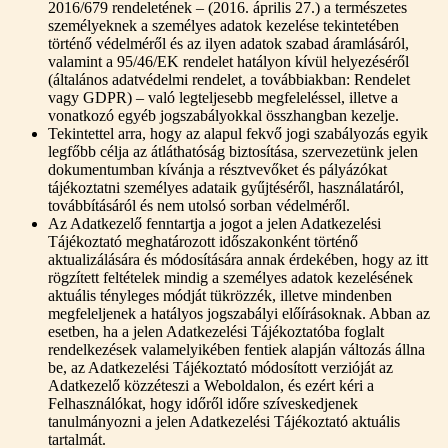
2016/679 rendeletének – (2016. április 27.) a természetes
személyeknek a személyes adatok kezelése tekintetében
történő védelméről és az ilyen adatok szabad áramlásáról,
valamint a 95/46/EK rendelet hatályon kívül helyezéséről
(általános adatvédelmi rendelet, a továbbiakban: Rendelet
vagy GDPR) – való legteljesebb megfeleléssel, illetve a
vonatkozó egyéb jogszabályokkal összhangban kezelje.
Tekintettel arra, hogy az alapul fekvő jogi szabályozás egyik
legfőbb célja az átláthatóság biztosítása, szervezetünk jelen
dokumentumban kívánja a résztvevőket és pályázókat
tájékoztatni személyes adataik gyűjtéséről, használatáról,
továbbításáról és nem utolsó sorban védelméről.
Az Adatkezelő fenntartja a jogot a jelen Adatkezelési
Tájékoztató meghatározott időszakonként történő
aktualizálására és módosítására annak érdekében, hogy az itt
rögzített feltételek mindig a személyes adatok kezelésének
aktuális tényleges módját tükrözzék, illetve mindenben
megfeleljenek a hatályos jogszabályi előírásoknak. Abban az
esetben, ha a jelen Adatkezelési Tájékoztatóba foglalt
rendelkezések valamelyikében fentiek alapján változás állna
be, az Adatkezelési Tájékoztató módosított verzióját az
Adatkezelő közzéteszi a Weboldalon, és ezért kéri a
Felhasználókat, hogy időről időre szíveskedjenek
tanulmányozni a jelen Adatkezelési Tájékoztató aktuális
tartalmát.