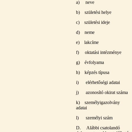
a) neve
b) születési helye
c) születési ideje
d) neme
e) lakcíme
f) oktatási intézménye
g) évfolyama
h) képzés típusa
i) elérhetőségi adatai
j) azonosító okirat száma
k) személyigazolvány
adatai
l) személyi szám
D. Alábbi csatolandó