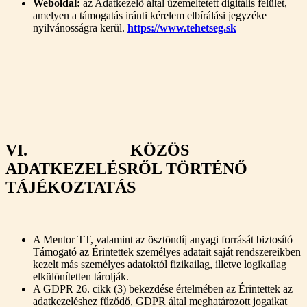
Weboldal:
az Adatkezelő által üzemeltetett digitális felület,
amelyen a támogatás iránti kérelem elbírálási jegyzéke
nyilvánosságra kerül.
https://www.tehetseg.sk
VI. KÖZÖS
ADATKEZELÉSRŐL TÖRTÉNŐ
TÁJÉKOZTATÁS
A Mentor TT, valamint az ösztöndíj anyagi forrását biztosító
Támogató az Érintettek személyes adatait saját rendszereikben
kezelt más személyes adatoktól fizikailag, illetve logikailag
elkülönítetten tárolják.
A GDPR 26. cikk (3) bekezdése értelmében az Érintettek az
adatkezeléshez fűződő, GDPR által meghatározott jogaikat