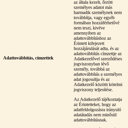
az általa kezelt, őrzött
személyes adatot más
harmadik személynek nem
továbbítja, vagy egyéb
formában hozzáférhetővé
nem teszi, kivéve
amennyiben az
adattovábbításhoz az
Érintett kifejezett
hozzájárulását adta, és az
adattovábbítás címzettje az
Adattovábbítás,
címzettek
Adatkezelővel szerződéses
jogviszonyban lévő
személy, továbbá az
adattovábbítás a személyes
adat jogosultja és az
Adatkezelő közötti kötelmi
jogviszony teljesítése.
Az Adatkezelő tájékoztatja
az Érintetteket, hogy az
adatfeldolgozásra irányuló
adatátadás nem minősül
adattovábbításnak.