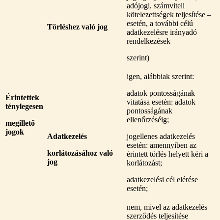
adójogi, számviteli
kötelezettségek teljesítése –
esetén, a további célú
Törléshez való jog
adatkezelésre irányadó
rendelkezések
szerint)
igen, alábbiak szerint:
adatok pontosságának
Érintettek
vitatása esetén: adatok
ténylegesen
pontosságának
ellenőrzéséig;
megillető
jogok
Adatkezelés
jogellenes adatkezelés
esetén: amennyiben az
korlátozásához való
érintett törlés helyett kéri a
jog
korlátozást;
adatkezelési cél elérése
esetén;
nem, mivel az adatkezelés
szerződés teljesítése