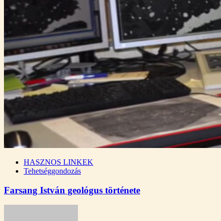
HASZNOS LINKEK
Tehetséggondozás
Farsang István geológus története