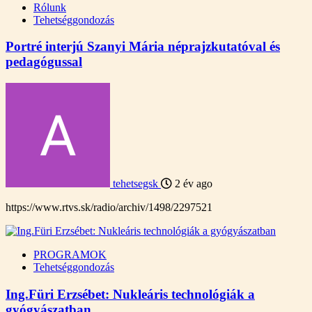
Rólunk
Tehetséggondozás
Portré interjú Szanyi Mária néprajzkutatóval és
pedagógussal
tehetsegsk
2 év ago
https://www.rtvs.sk/radio/archiv/1498/2297521
PROGRAMOK
Tehetséggondozás
Ing.Füri Erzsébet: Nukleáris technológiák a
gyógyászatban