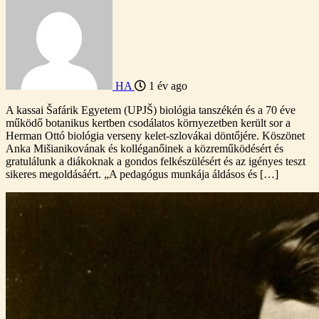
HA
1 év ago
A kassai Šafárik Egyetem (UPJŠ) biológia tanszékén és a 70 éve
működő botanikus kertben csodálatos környezetben került sor a
Herman Ottó biológia verseny kelet-szlovákai döntőjére. Köszönet
Anka Mišianikovának és kolléganőinek a közreműködésért és
gratulálunk a diákoknak a gondos felkészülésért és az igényes teszt
sikeres megoldásáért. „A pedagógus munkája áldásos és […]