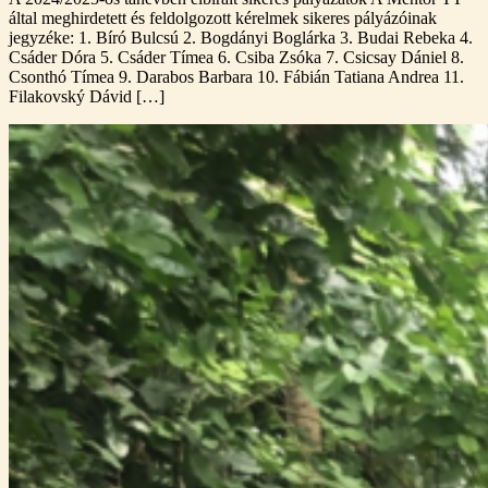
által meghirdetett és feldolgozott kérelmek sikeres pályázóinak
jegyzéke: 1. Bíró Bulcsú 2. Bogdányi Boglárka 3. Budai Rebeka 4.
Csáder Dóra 5. Csáder Tímea 6. Csiba Zsóka 7. Csicsay Dániel 8.
Csonthó Tímea 9. Darabos Barbara 10. Fábián Tatiana Andrea 11.
Filakovský Dávid […]