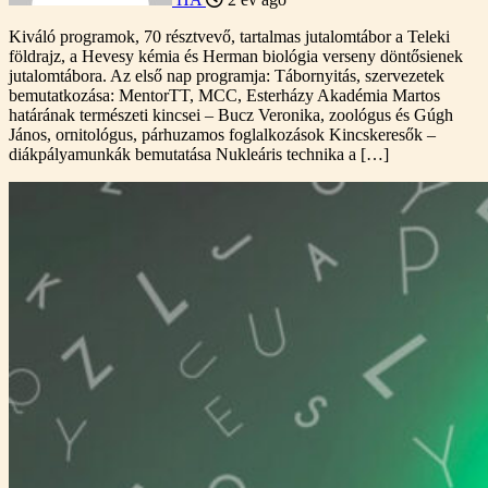
Kiváló programok, 70 résztvevő, tartalmas jutalomtábor a Teleki
földrajz, a Hevesy kémia és Herman biológia verseny döntősienek
jutalomtábora. Az első nap programja: Tábornyitás, szervezetek
bemutatkozása: MentorTT, MCC, Esterházy Akadémia Martos
határának természeti kincsei – Bucz Veronika, zoológus és Gúgh
János, ornitológus, párhuzamos foglalkozások Kincskeresők –
diákpályamunkák bemutatása Nukleáris technika a […]