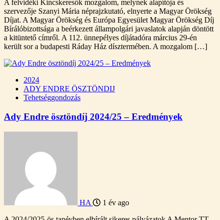
A felvidéki Kincskeresők mozgalom, melynek alapítója és
szervezője Szanyi Mária néprajzkutató, elnyerte a Magyar Örökség
Díjat. A Magyar Örökség és Európa Egyesület Magyar Örökség Díj
Bírálóbizottsága a beérkezett állampolgári javaslatok alapján döntött
a kitüntető címről. A 112. ünnepélyes díjátadóra március 29-én
került sor a budapesti Ráday Ház dísztermében. A mozgalom […]
2024
ADY ENDRE ÖSZTÖNDIJ
Tehetséggondozás
Ady Endre ösztöndíj 2024/25 – Eredmények
HA
1 év ago
A 2024/2025-ös tanévben elbírált sikeres pályázatok A Mentor TT