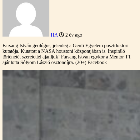
HA
2 év ago
Farsang István geológus, jelenleg a Genfi Egyetem posztdoktori
kutatója. Kutatott a NASA houstoni központjában is. Inspiráló
történetét szeretettel ajánljuk! Farsang István egykor a Mentor TT
ajánlotta Sólyom László ösztöndíjra. (20+) Facebook