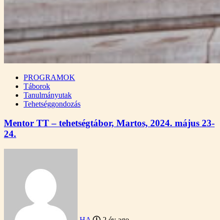
PROGRAMOK
Táborok
Tanulmányutak
Tehetséggondozás
Mentor TT – tehetségtábor, Martos, 2024. május 23-
24.
HA
2 év ago