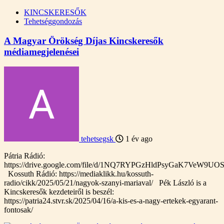
KINCSKERESŐK
Tehetséggondozás
A Magyar Örökség Díjas Kincskeresők
médiamegjelenései
tehetsegsk
1 év ago
Pátria Rádió:
https://drive.google.com/file/d/1NQ7RYPGzHldPsyGaK7VeW9UO
Kossuth Rádió: https://mediaklikk.hu/kossuth-
radio/cikk/2025/05/21/nagyok-szanyi-mariaval/ Pék László is a
Kincskeresők kezdeteiről is beszél:
https://patria24.stvr.sk/2025/04/16/a-kis-es-a-nagy-ertekek-egyarant-
fontosak/