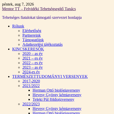
Skip
péntek, aug 7, 2026
to
Mentor TT – Felvidéki Tehetségsegítő Tanács
content
Tehetséges fiatalokat támogató szervezet honlapja
Rólunk
Elérhetőség
Partnereink
Támogatóink
Adatkezelési tájékoztatás
KINCSKERESŐK
2020 – as év
2021 – es év
2022 – es év
2023 – as év
2024-es év
TERMÉSZETTUDOMÁNYI VERSENYEK
2017-2020
2021/2022
Herman Ottó biológiaverseny
Hevesy György kémiaverseny
Teleki Pál földrajzverseny
2022/2023
Hevesy György kémiaverseny
Herman Ottó biológiaverseny