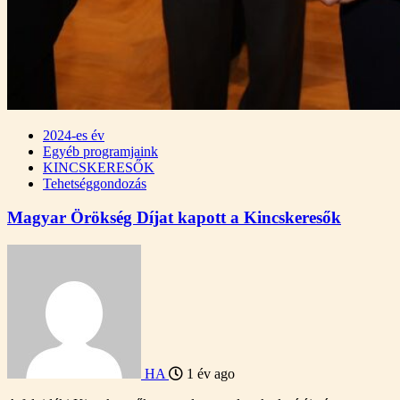
2024-es év
Egyéb programjaink
KINCSKERESŐK
Tehetséggondozás
Magyar Örökség Díjat kapott a Kincskeresők
HA
1 év ago