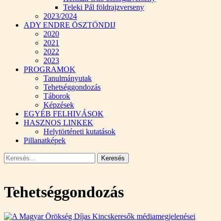
Teleki Pál földrajzverseny
2023/2024
ADY ENDRE ÖSZTÖNDIJ
2020
2021
2022
2023
PROGRAMOK
Tanulmányutak
Tehetséggondozás
Táborok
Képzések
EGYÉB FELHIVÁSOK
HASZNOS LINKEK
Helytörténeti kutatások
Pillanatképek
Keresés:
Tehetséggondozás