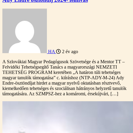
HA
2 év ago
A Szlovákiai Magyar Pedagógusok Szövetsége és a Mentor TT –
Felvidéki Tehetségsegítő Tanács a magyarországi NEMZETI
TEHETSÉG PROGRAM keretében „A határon túli tehetséges
magyar tanulók támogatása” c. kiíráshoz (NTP-ADY-M-24) Ady
Endre-ösztöndíjat hirdet a magyar nyelvű oktatásban résztvevő,
kiemelkedően tehetséges és szociálisan hátrányos helyzetű tanulók
támogatására. Az SZMPSZ-hez a komáromi, érsekújvári, […]