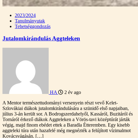
2023/2024
Tanulmányutak
Tehetséggondozás
Jutalomkirándulás Aggteleken
HA
2 év ago
A Mentor természettudományi versenyein részt vevő Kelet-
Szlovákiai diákok jutalomkirándulására a szünidő első napjaiban,
július 3-án került sor. A Bodrogszerdahelyől, Kassáról, Buzitáról és
Tornáról érkező diákok Aggteleken a Vörös-tavi középtúrát járták
végig, majd finom ebédet ettek a Baradla Étteremben. Egy kisebb
aggteleki túra után hazafelé még megnézték a felújított vízimalmot
Kovácsvágásán. […]