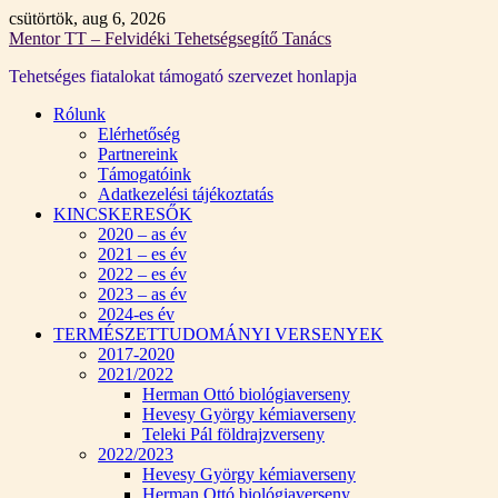
Skip
csütörtök, aug 6, 2026
to
Mentor TT – Felvidéki Tehetségsegítő Tanács
content
Tehetséges fiatalokat támogató szervezet honlapja
Rólunk
Elérhetőség
Partnereink
Támogatóink
Adatkezelési tájékoztatás
KINCSKERESŐK
2020 – as év
2021 – es év
2022 – es év
2023 – as év
2024-es év
TERMÉSZETTUDOMÁNYI VERSENYEK
2017-2020
2021/2022
Herman Ottó biológiaverseny
Hevesy György kémiaverseny
Teleki Pál földrajzverseny
2022/2023
Hevesy György kémiaverseny
Herman Ottó biológiaverseny