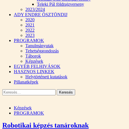
Teleki Pál földrajzverseny
2023/2024
ADY ENDRE ÖSZTÖNDIJ
2020
2021
2022
2023
PROGRAMOK
Tanulmányutak
Tehetséggondozás
Táborok
Képzések
EGYÉB FELHIVÁSOK
HASZNOS LINKEK
Helytörténeti kutatások
Pillanatképek
Keresés:
Képzések
PROGRAMOK
Robotikai képzés tanároknak