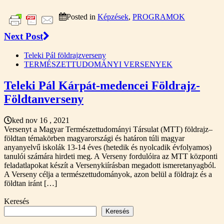
Posted in
Képzések
,
PROGRAMOK
Next Post
Teleki Pál földrajzverseny
TERMÉSZETTUDOMÁNYI VERSENYEK
Teleki Pál Kárpát-medencei Földrajz-
Földtanverseny
ked nov 16 , 2021
Versenyt a Magyar Természettudományi Társulat (MTT) földrajz–
földtan témakörben magyarországi és határon túli magyar
anyanyelvű iskolák 13-14 éves (hetedik és nyolcadik évfolyamos)
tanulói számára hirdeti meg. A Verseny fordulóira az MTT központi
feladatlapokat készít a Versenykiírásban megadott ismeretanyagból.
A Verseny célja a természettudományok, azon belül a földrajz és a
földtan iránt […]
Keresés
Keresés