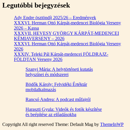
Legutóbbi bejegyzések
Ady Endre ösztöndíj 2025/26 – Eredmények
XXXVI. Herman Ottó Kárpát-medencei Biológia Verseny
2026 – Kassa
XXXVII. HEVESY GYÖRGY KÁRPÁT-MEDENCEI
KÉMIAVERSENY – 2026
XXXVI. Herman Ottó Kárpát-medencei Biológia Verseny
2026
XXXIV. Teleki Pál Kárpát-medencei FÖLDRAJZ-
FÖLDTAN Verseny 2026
Szanyi Mária: A helytörténeti kutatás
helyszínei és módszerei
Bödők Károly: Felvidéki Értéktár
mobilalkalmazás
Rancsó Andrea: A podcast műfajról
Haraszti Gyula: Videók és fotók készítése
és beépítése az előadásokba
Copyright All right reserved Theme: Default Mag by
ThemeInWP