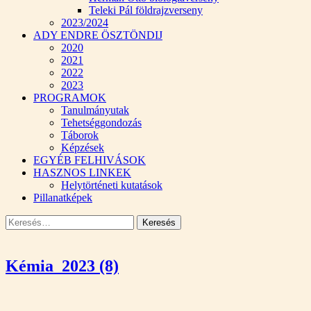
Teleki Pál földrajzverseny
2023/2024
ADY ENDRE ÖSZTÖNDIJ
2020
2021
2022
2023
PROGRAMOK
Tanulmányutak
Tehetséggondozás
Táborok
Képzések
EGYÉB FELHIVÁSOK
HASZNOS LINKEK
Helytörténeti kutatások
Pillanatképek
Keresés:
Kémia_2023 (8)