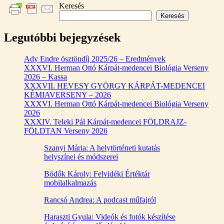
Keresés
Keresés
Legutóbbi bejegyzések
Ady Endre ösztöndíj 2025/26 – Eredmények
XXXVI. Herman Ottó Kárpát-medencei Biológia Verseny
2026 – Kassa
XXXVII. HEVESY GYÖRGY KÁRPÁT-MEDENCEI
KÉMIAVERSENY – 2026
XXXVI. Herman Ottó Kárpát-medencei Biológia Verseny
2026
XXXIV. Teleki Pál Kárpát-medencei FÖLDRAJZ-
FÖLDTAN Verseny 2026
Szanyi Mária: A helytörténeti kutatás
helyszínei és módszerei
Bödők Károly: Felvidéki Értéktár
mobilalkalmazás
Rancsó Andrea: A podcast műfajról
Haraszti Gyula: Videók és fotók készítése