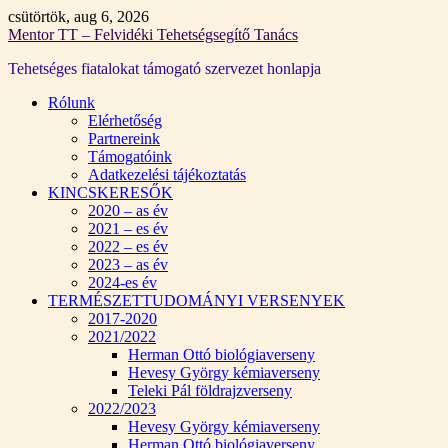
Skip
csütörtök, aug 6, 2026
to
Mentor TT – Felvidéki Tehetségsegítő Tanács
content
Tehetséges fiatalokat támogató szervezet honlapja
Rólunk
Elérhetőség
Partnereink
Támogatóink
Adatkezelési tájékoztatás
KINCSKERESŐK
2020 – as év
2021 – es év
2022 – es év
2023 – as év
2024-es év
TERMÉSZETTUDOMÁNYI VERSENYEK
2017-2020
2021/2022
Herman Ottó biológiaverseny
Hevesy György kémiaverseny
Teleki Pál földrajzverseny
2022/2023
Hevesy György kémiaverseny
Herman Ottó biológiaverseny